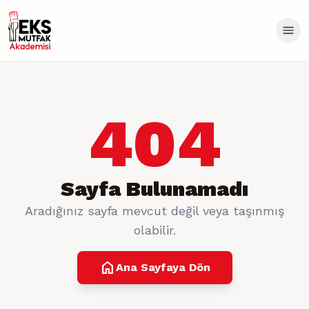
404
Sayfa Bulunamadı
Aradığınız sayfa mevcut değil veya taşınmış
olabilir.
home
Ana Sayfaya Dön