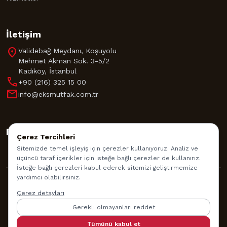
İletişim
location_on
Validebağ Meydanı, Koşuyolu
Mehmet Akman Sok. 3-5/2
Kadıköy, İstanbul
call
+90 (216) 325 15 00
mail
info@eksmutfak.com.tr
Bizi Takip Edin
Çerez Tercihleri
Sitemizde temel işleyiş için çerezler kullanıyoruz. Analiz ve
üçüncü taraf içerikler için isteğe bağlı çerezler de kullanırız.
İsteğe bağlı çerezleri kabul ederek sitemizi geliştirmemize
yardımcı olabilirsiniz.
© 2026 EKS Mutfak Akademisi. Tüm Hakları Saklıdır.
Çerez detayları
Gerekli olmayanları reddet
İade Politikası
Gizlilik Politikası
Kullanım Şartları
Tümünü kabul et