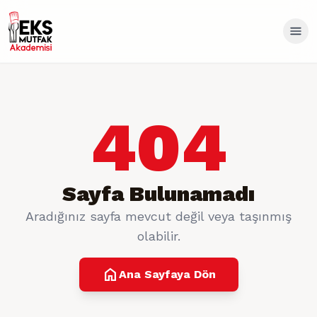
404
Sayfa Bulunamadı
Aradığınız sayfa mevcut değil veya taşınmış
olabilir.
home
Ana Sayfaya Dön