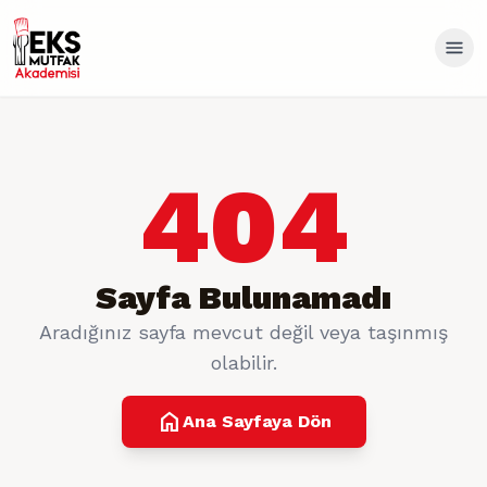
404
Sayfa Bulunamadı
Aradığınız sayfa mevcut değil veya taşınmış
olabilir.
home
Ana Sayfaya Dön