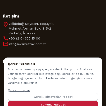
İletişim
location_on
Validebağ Meydanı, Koşuyolu
Mehmet Akman Sok. 3-5/2
Kadıköy, İstanbul
call
+90 (216) 325 15 00
mail
info@eksmutfak.com.tr
Bizi Takip Edin
Çerez Tercihleri
Sitemizde temel işleyiş için çerezler kullanıyoruz. Analiz ve
üçüncü taraf içerikler için isteğe bağlı çerezler de kullanırız.
İsteğe bağlı çerezleri kabul ederek sitemizi geliştirmemize
yardımcı olabilirsiniz.
© 2026 EKS Mutfak Akademisi. Tüm Hakları Saklıdır.
Çerez detayları
Gerekli olmayanları reddet
İade Politikası
Gizlilik Politikası
Kullanım Şartları
Tümünü kabul et