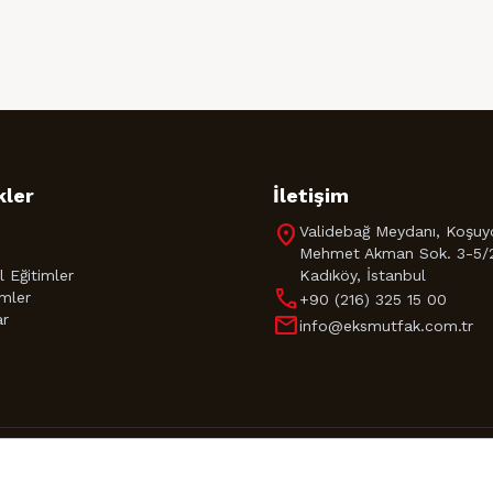
kler
İletişim
location_on
Validebağ Meydanı, Koşuy
Mehmet Akman Sok. 3-5/
 Eğitimler
Kadıköy, İstanbul
call
imler
+90 (216) 325 15 00
ar
mail
info@eksmutfak.com.tr