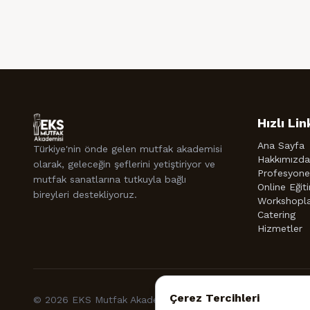
Hızlı Lin
Ana Sayfa
Türkiye'nin önde gelen mutfak akademisi
Hakkımızda
olarak, geleceğin şeflerini yetiştiriyor ve
Profesyonel
mutfak sanatlarına tutkuyla bağlı
Online Eğit
bireyleri destekliyoruz.
Workshopl
Catering
Hizmetler
Çerez Tercihleri
© 2026 EKS Mutfak Akademisi. Tüm Hakları Saklıdır.