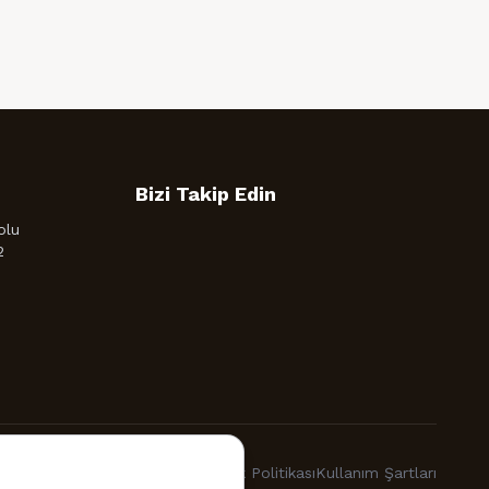
Bizi Takip Edin
olu
2
İade Politikası
Gizlilik Politikası
Kullanım Şartları