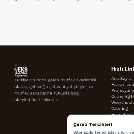
Hızlı Lin
Ana Sayfa
Türkiye'nin önde gelen mutfak akademisi
Hakkımızda
olarak, geleceğin şeflerini yetiştiriyor ve
Profesyonel
mutfak sanatlarına tutkuyla bağlı
Online Eğit
bireyleri destekliyoruz.
Workshopl
Catering
Hizmetler
Çerez Tercihleri
Sitemizde temel işleyiş için çe