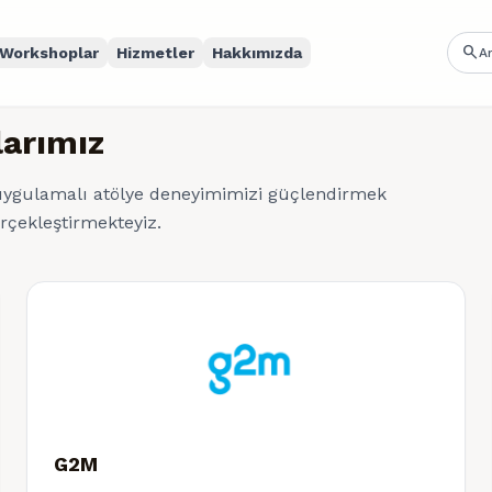
search
Workshoplar
Hizmetler
Hakkımızda
larımız
 uygulamalı atölye deneyimimizi güçlendirmek
erçekleştirmekteyiz.
G2M