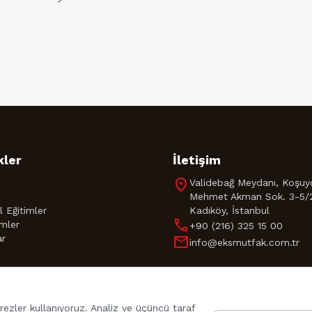
kler
İletişim
location_on
Validebağ Meydanı, Koşuy
Mehmet Akman Sok. 3-5/
 Eğitimler
Kadıköy, İstanbul
call
imler
+90 (216) 325 15 00
ar
mail
info@eksmutfak.com.tr
rezler kullanıyoruz. Analiz ve üçüncü taraf