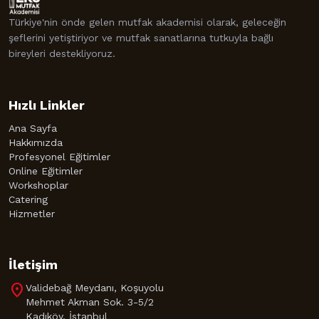
Türkiye'nin önde gelen mutfak akademisi olarak, geleceğin
şeflerini yetiştiriyor ve mutfak sanatlarına tutkuyla bağlı
bireyleri destekliyoruz.
Hızlı Linkler
Ana Sayfa
Hakkımızda
Profesyonel Eğitimler
Online Eğitimler
Workshoplar
Catering
Hizmetler
İletişim
location_on
Validebağ Meydanı, Koşuyolu
Mehmet Akman Sok. 3-5/2
Kadıköy, İstanbul